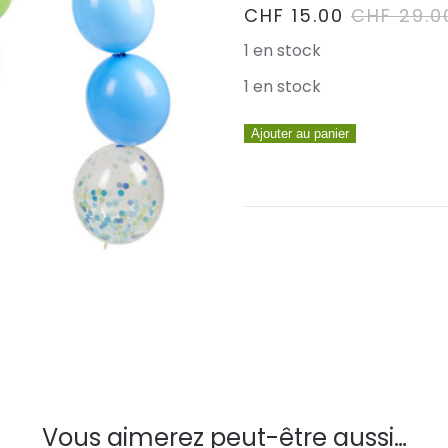
CHF
15.00
CHF
29.0
1 en stock
1 en stock
quantité
Ajouter au panier
de
Guirlande
Ballon
Bleu-
Vert
Vous aimerez peut-être aussi…