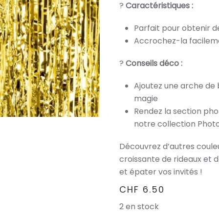
?
Caractéristiques :
Parfait pour obtenir d
Accrochez-la facileme
?
Conseils déco :
Ajoutez une arche de
magie
Rendez la section ph
notre collection Phot
Découvrez d’autres couleu
croissante de rideaux et 
et épater vos invités !
CHF
6.50
2 en stock