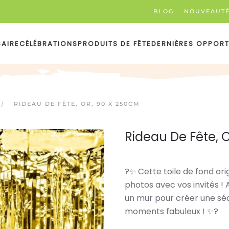
BLOG
NOUVEAUT
SAIRE
CÉLÉBRATIONS
PRODUITS DE FÊTE
DERNIÈRES OPPORT
RIDEAU DE FÊTE, OR, 90 X 250CM
Rideau De Fête, 
?✨ Cette toile de fond ori
photos avec vos invités ! 
un mur pour créer une s
moments fabuleux ! ✨?