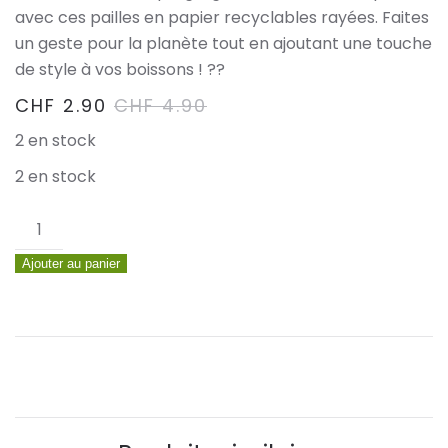
avec ces pailles en papier recyclables rayées. Faites
un geste pour la planète tout en ajoutant une touche
de style à vos boissons ! ??
CHF
2.90
CHF
4.90
2 en stock
2 en stock
quantité
de
Ajouter au panier
Pailles
rayés
rose
clair,
25
pcs