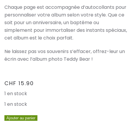
Chaque page est accompagnée d’autocollants pour
personnaliser votre album selon votre style. Que ce
soit pour un anniversaire, un baptême ou
simplement pour immortaliser des instants spéciaux,
cet album est le choix parfait.
Ne laissez pas vos souvenirs s’effacer, offrez-leur un
écrin avec l’album photo Teddy Bear !
CHF
15.90
1 en stock
1 en stock
quantité
Ajouter au panier
de