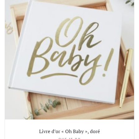
Livre d’or « Oh Baby », doré