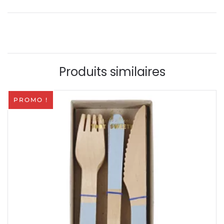
Album
photo
Teddy
Bear
Produits similaires
PROMO !