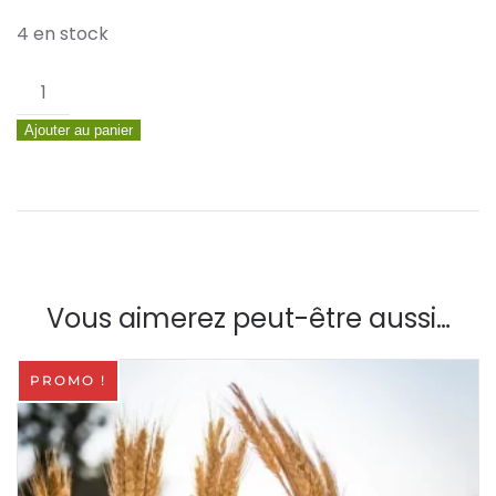
4 en stock
quantité
de
Ajouter au panier
6
EPIS
DE
PLUMEAUX
CREME
75CM
Vous aimerez peut-être aussi…
PROMO !