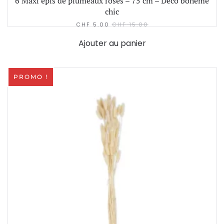
6 Maxi épis de plumeaux roses – 75 cm – Déco bohème
chic
CHF
5.00
CHF
15.00
Ajouter au panier
PROMO !