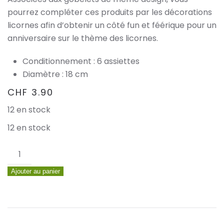
pourrez compléter ces produits par les décorations
licornes afin d’obtenir un côté fun et féérique pour un
anniversaire sur le thème des licornes.
Conditionnement : 6 assiettes
Diamètre : 18 cm
CHF
3.90
12 en stock
12 en stock
quantité
de
Ajouter au panier
6
assiettes
étoiles
pastel